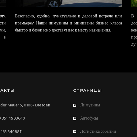
чу.
Безопасно, удобно, пунктуально к деловой встрече или
В 
сти
премьере? Наши лимузины и минивэны бизнес класса
до
ми,
быстро и безопасно доставят вас к месту назначения.
ко
, в
пр
лу
ТАКТЫ
СТРАНИЦЫ
der Mauer 5, 01067 Dresden
Лимузины
 351 4903640
Автобусы
Логистика событий
 163 3408811